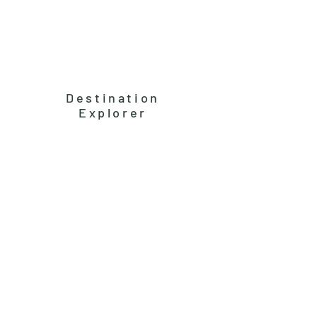
Destination
Explorer
Ga mee op reis!
✈️
Ontvang exclusieve reistips, verborgen
pareltjes en betaalbare luxe routes
rechtstreeks in je inbox. Mis nooit een
avontuur!
Abonneer u nu!