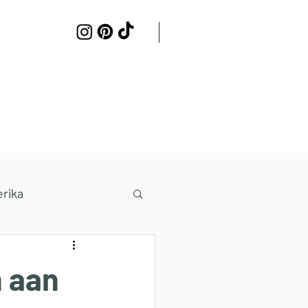
Samenwerken
Contact
rika
n aan