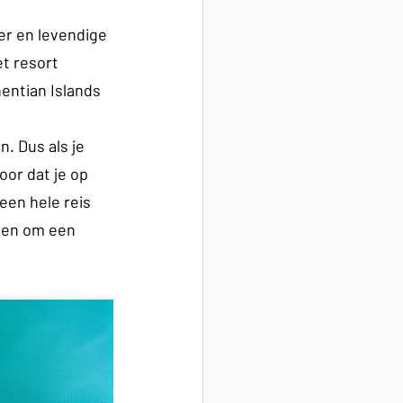
er en levendige 
t resort 
entian Islands 
. Dus als je 
or dat je op 
een hele reis 
gen om een 