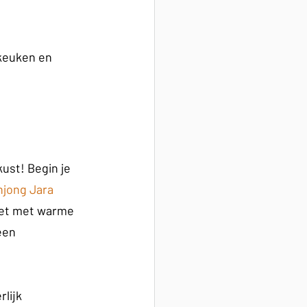
 keuken en 
st! Begin je 
njong Jara 
oet met warme 
een 
lijk 