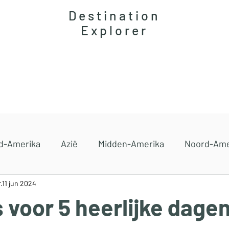
Destination
Explorer
Accommodaties
Magazine
Reisgidsen
d-Amerika
Azië
Midden-Amerika
Noord-Ame
r
11 jun 2024
 voor 5 heerlijke dage