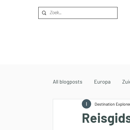
Home
Bestemmingen
All blogposts
Europa
Zui
Midden-Oosten
Destination Explore
Afrika
Reisgids