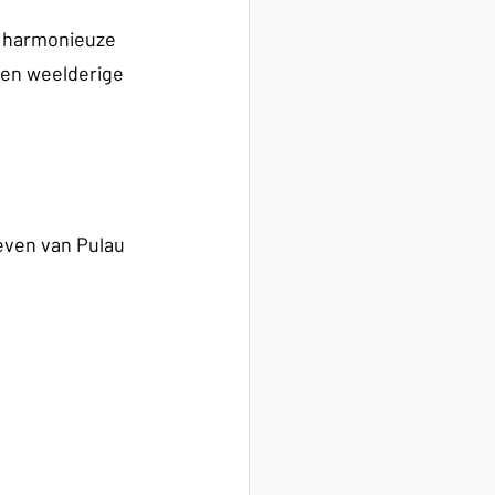
n harmonieuze 
 en weelderige 
even van Pulau 