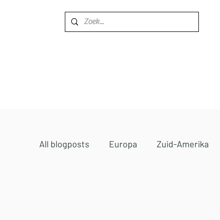
Home
Bestemmingen
All blogposts
Europa
Zuid-Amerika
Midden-Oosten
Afrika