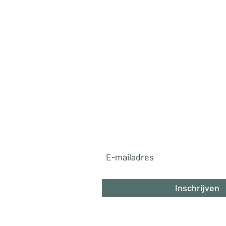
Ga mee op reis!
✈️
Ontvang exclusieve reistips, v
pareltjes en betaalbare luxe ro
rechtstreeks in je inbox. Mis n
avontuur!
Abonneer u nu!
Inschrijven