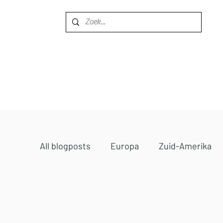
Home
Bestemmingen
All blogposts
Europa
Zuid-Amerika
Midden-Oosten
Afrika