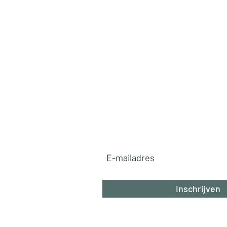
Ga mee op reis!
✈️
Ontvang exclusieve reistips, v
pareltjes en betaalbare luxe ro
rechtstreeks in je inbox. Mis n
avontuur!
Abonneer u nu!
Inschrijven