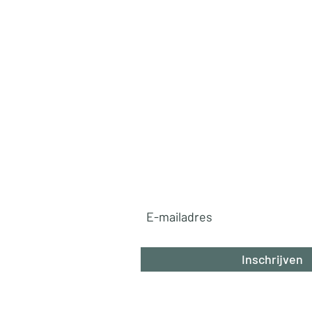
Ga mee op reis!
✈️
Ontvang exclusieve reistips, v
pareltjes en betaalbare luxe ro
rechtstreeks in je inbox. Mis n
avontuur!
Abonneer u nu!
Inschrijven