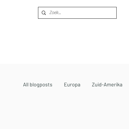
Home
Bestemmingen
All blogposts
Europa
Zuid-Amerika
Midden-Oosten
Afrika