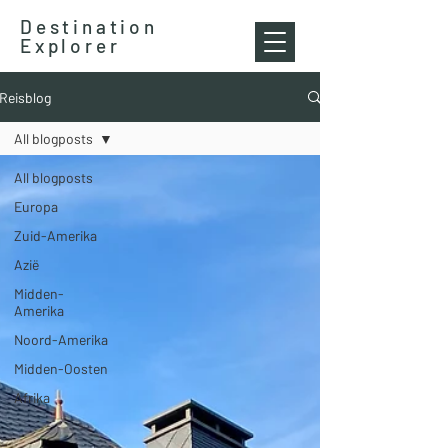
Destination
Explorer
Reisblog
All blogposts
All blogposts
Europa
Zuid-Amerika
Azië
Midden-
Amerika
Noord-Amerika
Midden-Oosten
Afrika