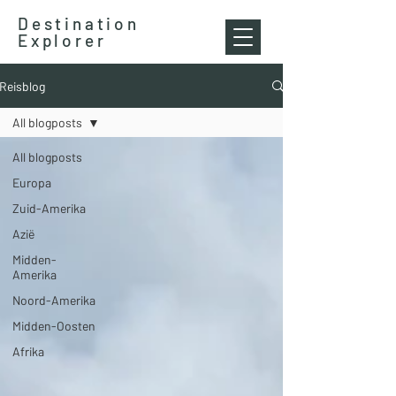
Destination
Explorer
Reisblog
All blogposts
All blogposts
Europa
Zuid-Amerika
Azië
Midden-
Amerika
Noord-Amerika
Midden-Oosten
Afrika