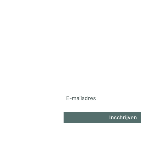
Ga mee op reis!
✈️
Ontvang exclusieve reistips, v
pareltjes en betaalbare luxe ro
rechtstreeks in je inbox. Mis n
avontuur!
Abonneer u nu!
Inschrijven