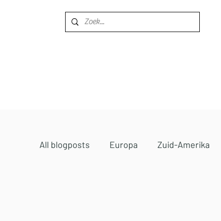
Home
Bestemmingen
All blogposts
Europa
Zuid-Amerika
Midden-Oosten
Afrika