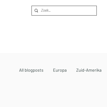
Home
Bestemmingen
All blogposts
Europa
Zuid-Amerika
Midden-Oosten
Afrika