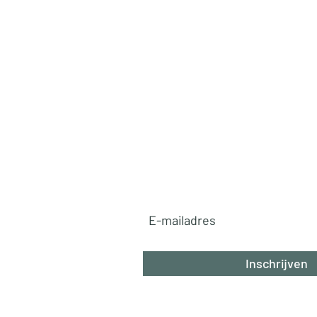
Ga mee op reis!
✈️
Ontvang exclusieve reistips, v
pareltjes en betaalbare luxe ro
rechtstreeks in je inbox. Mis n
avontuur!
Abonneer u nu!
Inschrijven