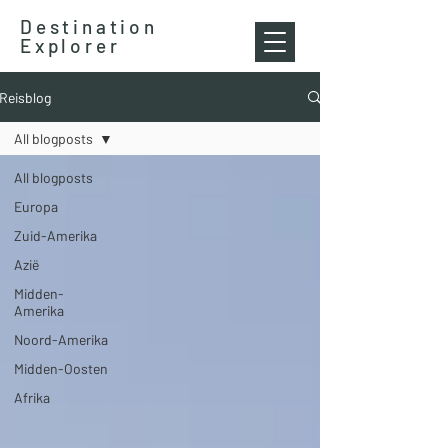
Destination
Explorer
Reisblog
All blogposts
All blogposts
Europa
Zuid-Amerika
Azië
Midden-
Amerika
Noord-Amerika
Midden-Oosten
Afrika