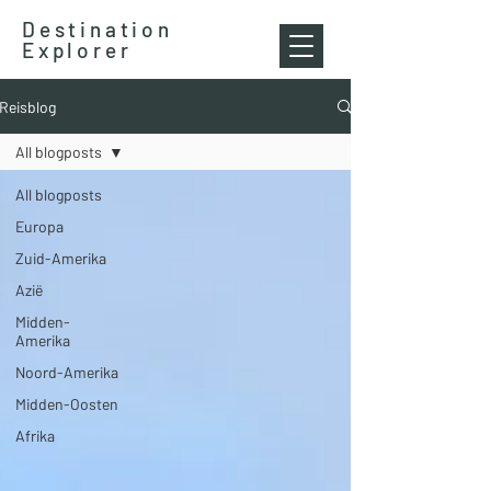
Destination
Explorer
Reisblog
All blogposts
All blogposts
Europa
Zuid-Amerika
Azië
Midden-
Amerika
Noord-Amerika
Midden-Oosten
Afrika