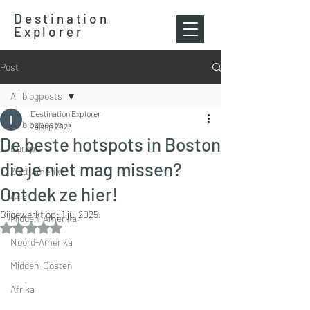
Destination
Explorer
Post
All blogposts
Destination Explorer
All blogposts
24 sep 2023
De beste hotspots in Boston
Europa
die je niet mag missen?
Zuid-Amerika
Ontdek ze hier!
Azië
Bijgewerkt op:
1 jul 2025
Midden-Amerika
Beoordeeld met NaN uit 5 sterren.
Noord-Amerika
Midden-Oosten
Afrika