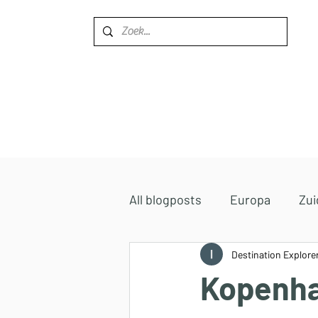
Home
Bestemmingen
All blogposts
Europa
Zui
Midden-Oosten
Destination Explore
Afrika
Kopenha