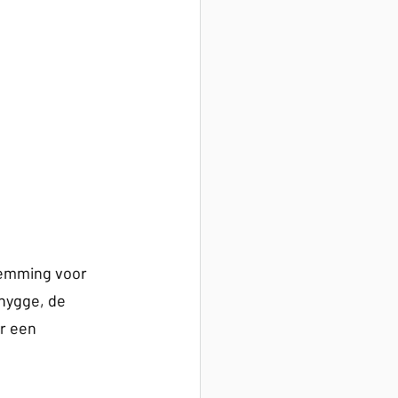
temming voor 
hygge, de 
r een 