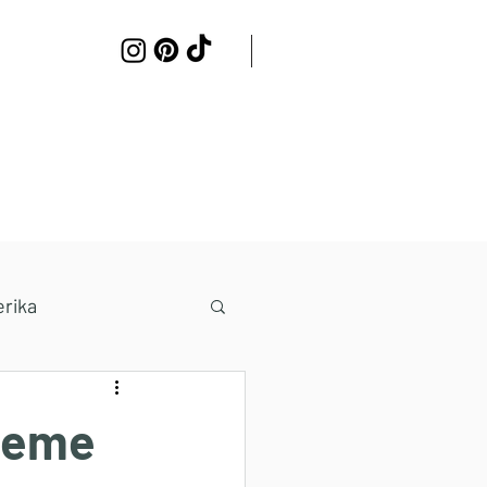
Samenwerken
Contact
rika
tieme