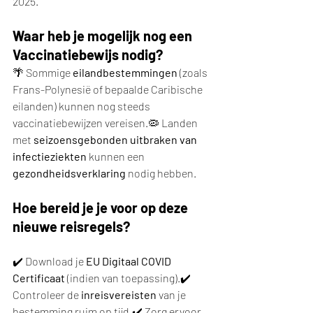
2025.
Waar heb je mogelijk nog een 
Vaccinatiebewijs nodig?
🌴 Sommige 
eilandbestemmingen
 (zoals 
Frans-Polynesië of bepaalde Caribische 
eilanden) kunnen nog steeds 
vaccinatiebewijzen vereisen.🦠 Landen 
met 
seizoensgebonden uitbraken van 
infectieziekten
 kunnen een 
gezondheidsverklaring
 nodig hebben.
Hoe bereid je je voor op deze 
nieuwe reisregels?
✔️ Download je 
EU Digitaal COVID 
Certificaat
 (indien van toepassing).✔️ 
Controleer de 
inreisvereisten
 van je 
bestemming ruim op tijd.✔️ Zorg ervoor 