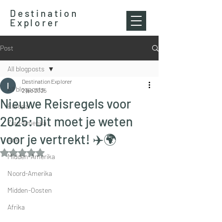
Destination
Explorer
Post
All blogposts
Destination Explorer
All blogposts
2 feb 2025
Nieuwe Reisregels voor
Europa
2025: Dit moet je weten
Zuid-Amerika
voor je vertrekt! ✈️🌍
Azië
Beoordeeld met NaN uit 5 sterren.
Midden-Amerika
Noord-Amerika
Midden-Oosten
Afrika