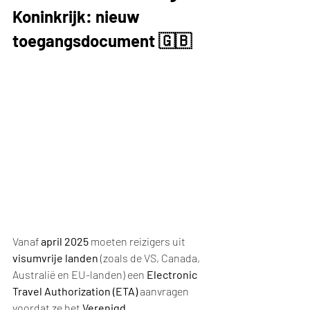
Koninkrijk: nieuw 
toegangsdocument 🇬🇧
Vanaf 
april 2025
 moeten reizigers uit 
visumvrije landen
 (zoals de VS, Canada, 
Australië en EU-landen) een 
Electronic 
Travel Authorization (ETA)
 aanvragen 
voordat ze het 
Verenigd 