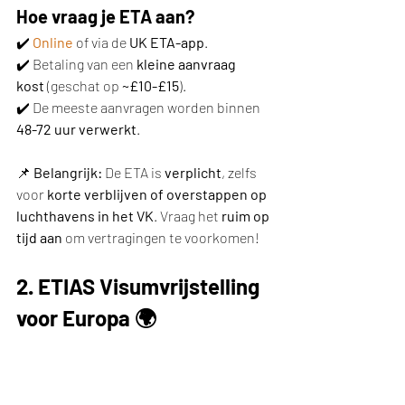
Hoe vraag je ETA aan?
✔️ 
Online
 of via de 
UK ETA-app
.
✔️ Betaling van een 
kleine aanvraag 
kost
 (geschat op 
~£10-£15
).
✔️ De meeste aanvragen worden binnen 
48-72 uur verwerkt
.
📌 
Belangrijk:
 De ETA is 
verplicht
, zelfs 
voor 
korte verblijven of overstappen op 
luchthavens in het VK
. Vraag het 
ruim op 
tijd aan
 om vertragingen te voorkomen!
2. ETIAS Visumvrijstelling 
voor Europa 🌍