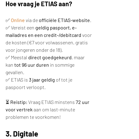
Hoe vraag je ETIAS aan?
✅ 
Online
 via de 
officiële ETIAS-website
.
✅ Vereist een 
geldig paspoort, e-
mailadres en een credit-/debitcard
 voor 
de kosten (€7 voor volwassenen, gratis 
voor jongeren onder de 18).
✅ Meestal 
direct goedgekeurd
, maar 
kan 
tot 96 uur duren
 in sommige 
gevallen.
✅ ETIAS is 
3 jaar geldig
 of tot je 
paspoort verloopt.
⏳ 
Reistip:
 Vraag ETIAS minstens 
72 uur 
voor vertrek
 aan om last-minute 
problemen te voorkomen!
3. Digitale 