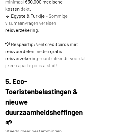
minimaal 
€30.000 medische 
kosten
 dekt.
🔹 
Egypte & Turkije
 – Sommige 
visumaanvragen vereisen 
reisverzekering
.
💡 
Bespaartip:
 Veel 
creditcards met 
reisvoordelen
 bieden 
gratis 
reisverzekering
—controleer dit voordat 
je een aparte polis afsluit!
5. Eco-
Toeristenbelastingen & 
nieuwe 
duurzaamheidsheffingen 
🌱
Steeds meer bestemmingen 