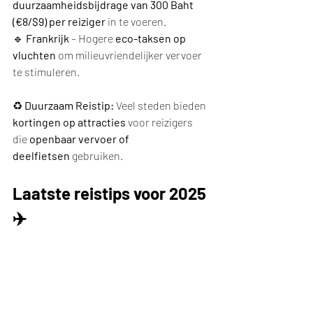
duurzaamheidsbijdrage van 300 Baht 
(€8/$9) per reiziger
 in te voeren.
🔹 
Frankrijk
 – Hogere 
eco-taksen op 
vluchten
 om milieuvriendelijker vervoer 
te stimuleren.
♻️ 
Duurzaam Reistip:
 Veel steden bieden 
kortingen op attracties
 voor reizigers 
die 
openbaar vervoer of 
deelfietsen
 gebruiken.
Laatste reistips voor 2025 
✈️