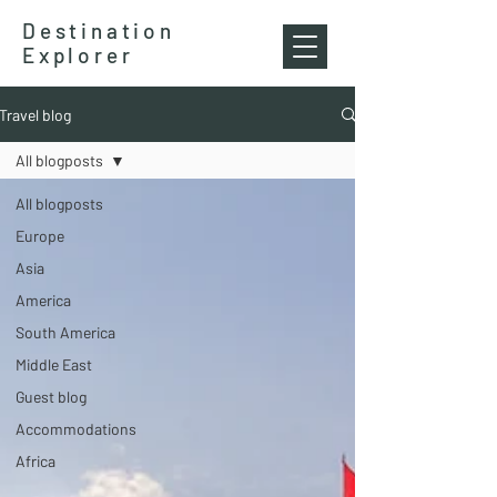
Destination
Explorer
Travel blog
All blogposts
All blogposts
Europe
Asia
America
South America
Middle East
Guest blog
Accommodations
Africa