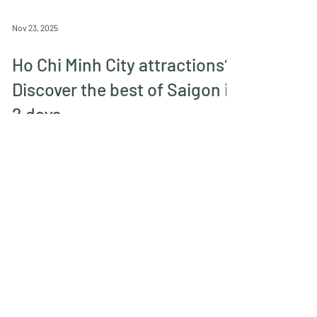
Nov 23, 2025
Ho Chi Minh City attractions?
Discover the best of Saigon in
2 days
Ontdek de mooiste Ho Chi Minh City
bezienswaardigheden: van het
Herenigingspaleis en Ben Thanh Market
tot de Cu Chi Tunnels en Mekong Delta.
Inclusief tips!