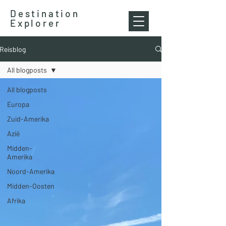
Destination
Explorer
Reisblog
All blogposts
All blogposts
Europa
Zuid-Amerika
Azië
Midden-
Amerika
Noord-Amerika
Midden-Oosten
Afrika