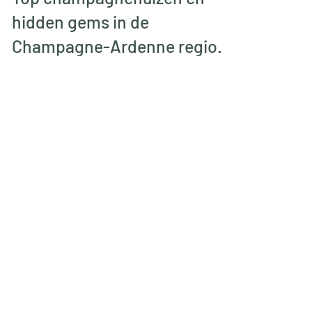
Top champagnehuizen en
hidden gems in de
Champagne-Ardenne regio.
Top champagnehuizen en hidden gems
in de Champagne-Ardenne regio.
Meer blogs