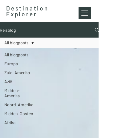
Destination
Explorer
Reisblog
All blogposts
All blogposts
Europa
Zuid-Amerika
Azië
Midden-
Amerika
Noord-Amerika
Midden-Oosten
Afrika