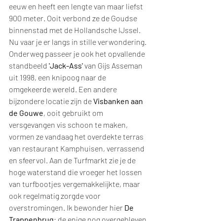
eeuw en heeft een lengte van maar liefst 
900 meter. Ooit verbond ze de Goudse 
binnenstad met de Hollandsche IJssel. 
Nu vaar je er langs in stille verwondering.
Onderweg passeer je ook het opvallende 
standbeeld 
'Jack-Ass'
 van Gijs Asseman 
uit 1998, een knipoog naar de 
omgekeerde wereld. Een andere 
bijzondere locatie zijn de 
Visbanken aan 
de Gouwe
, ooit gebruikt om 
versgevangen vis schoon te maken, 
vormen ze vandaag het overdekte terras 
van restaurant Kamphuisen, verrassend 
en sfeervol. Aan de Turfmarkt zie je de 
hoge waterstand die vroeger het lossen 
van turfbootjes vergemakkelijkte, maar 
ook regelmatig zorgde voor 
overstromingen. Ik bewonder hier 
De 
Trappenbrug
: de enige nog overgebleven 