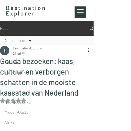
Destination
Explorer
Post
All blogposts
Destination Explorer
All blogposts
21 jun
Gouda bezoeken: kaas,
Europa
cultuur en verborgen
Zuid-Amerika
schatten in de mooiste
Azië
kaasstad van Nederland
Midden-Amerika
Beoordeeld met NaN uit 5 sterren.
Noord-Amerika
Midden-Oosten
Afrika