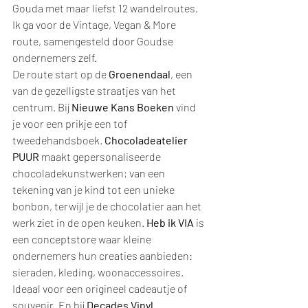
Gouda met maar liefst 12 wandelroutes. 
Ik ga voor de Vintage, Vegan & More 
route, samengesteld door Goudse 
ondernemers zelf.
De route start op de 
Groenendaal
, een 
van de gezelligste straatjes van het 
centrum. Bij 
Nieuwe Kans Boeken
 vind 
je voor een prikje een tof 
tweedehandsboek. 
Chocoladeatelier 
PUUR
 maakt gepersonaliseerde 
chocoladekunstwerken; van een 
tekening van je kind tot een unieke 
bonbon, terwijl je de chocolatier aan het 
werk ziet in de open keuken. 
Heb ik VIA
 is 
een conceptstore waar kleine 
ondernemers hun creaties aanbieden: 
sieraden, kleding, woonaccessoires. 
Ideaal voor een origineel cadeautje of 
souvenir. En bij 
Decades Vinyl 