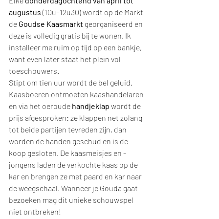
Elke 
donderdagochtend van april tot 
augustus
 (10u–12u30) wordt op de Markt 
de 
Goudse Kaasmarkt
 georganiseerd en 
deze is volledig gratis bij te wonen. Ik 
installeer me ruim op tijd op een bankje, 
want even later staat het plein vol 
toeschouwers.
Stipt om tien uur wordt de bel geluid. 
Kaasboeren ontmoeten kaashandelaren 
en via het oeroude 
handjeklap
 wordt de 
prijs afgesproken: ze klappen net zolang 
tot beide partijen tevreden zijn, dan 
worden de handen geschud en is de 
koop gesloten. De kaasmeisjes en -
jongens laden de verkochte kaas op de 
kar en brengen ze met paard en kar naar 
de weegschaal. Wanneer je Gouda gaat 
bezoeken mag dit unieke schouwspel 
niet ontbreken!