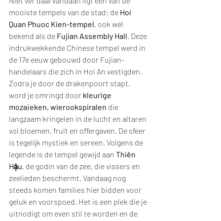
Niet ver daarvandaan ligt een van de 
mooiste tempels van de stad: de 
Hoi 
Quan Phuoc Kien-tempel
, ook wel 
bekend als de 
Fujian Assembly Hall
. Deze 
indrukwekkende Chinese tempel werd in 
de 17e eeuw gebouwd door Fujian-
handelaars die zich in Hoi An vestigden. 
Zodra je door de drakenpoort stapt, 
word je omringd door 
kleurige 
mozaïeken, wierookspiralen
 die 
langzaam kringelen in de lucht en altaren 
vol bloemen, fruit en offergaven. De sfeer 
is tegelijk mystiek en sereen. Volgens de 
legende is de tempel gewijd aan 
Thiên 
Hậu
, de godin van de zee, die vissers en 
zeelieden beschermt. Vandaag nog 
steeds komen families hier bidden voor 
geluk en voorspoed. Het is een plek die je 
uitnodigt om even stil te worden en de 