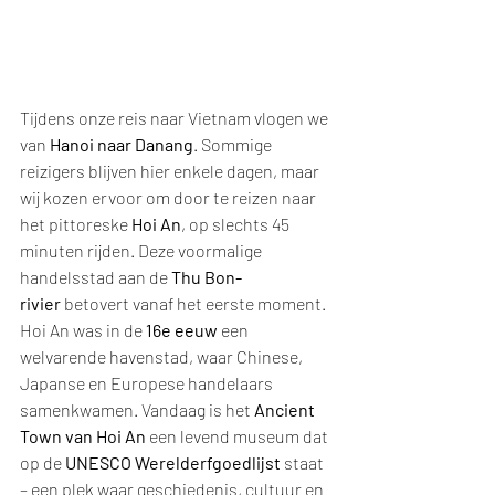
Tijdens onze reis naar Vietnam vlogen we 
van 
Hanoi naar Danang
. Sommige 
reizigers blijven hier enkele dagen, maar 
wij kozen ervoor om door te reizen naar 
het pittoreske 
Hoi An
, op slechts 45 
minuten rijden. Deze voormalige 
handelsstad aan de 
Thu Bon-
rivier
 betovert vanaf het eerste moment.
Hoi An was in de 
16e eeuw
 een 
welvarende havenstad, waar Chinese, 
Japanse en Europese handelaars 
samenkwamen. Vandaag is het 
Ancient 
Town van Hoi An
 een levend museum dat 
op de 
UNESCO Werelderfgoedlijst
 staat 
– een plek waar geschiedenis, cultuur en 