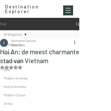
Destination
Explorer
Post
All blogposts
Destination Explorer
All blogposts
10 nov 2025
Hoi An: de meest charmante
Europa
stad van Vietnam
Zuid-Amerika
Beoordeeld met NaN uit 5 sterren.
Azië
Midden-Amerika
Noord-Amerika
Midden-Oosten
Afrika