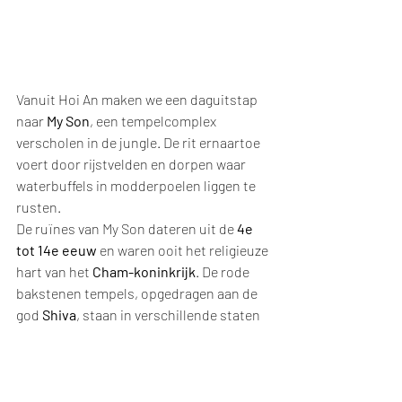
Vanuit Hoi An maken we een daguitstap 
naar 
My Son
, een tempelcomplex 
verscholen in de jungle. De rit ernaartoe 
voert door rijstvelden en dorpen waar 
waterbuffels in modderpoelen liggen te 
rusten.
De ruïnes van My Son dateren uit de 
4e 
tot 14e eeuw
 en waren ooit het religieuze 
hart van het 
Cham-koninkrijk
. De rode 
bakstenen tempels, opgedragen aan de 
god 
Shiva
, staan in verschillende staten 
van verval – sommige hersteld, andere 
overwoekerd door wortels. Toch straalt 
de plek een serene, spirituele rust uit.
Een gids vertelt hoe My Son het “Angkor 